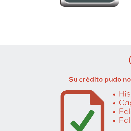
Su crédito pudo no
His
Ca
Fa
Fa